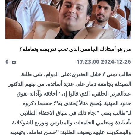
من هو أستاذك الجامعي الذي تحب تدريسه وتعامله؟
0
2024-12-26 17:23:00
طالب يمني / خليل العفيري:على الدوام، يثني طلبة
الصيدلة بجامعة ذمار على عديد أساتذة، من بينهم الدكتور
عبدالعزيز الخلقي، الذي قالوا إن "أخلاقه وآدابه تفوق
حدود المهنية ليُصبح مثالاً يُحتذى به"؛ حسبما ذكروه
لـ"طالب يمني ".جاء ذلك في سياق الاحتفاء الطلابي
بأساتذة ومعلمي الجامعات والمدارس وتوزيع الشوكلاتة
والبسكويت عليهم.يضيف الطلبة: "حسن تعامله، وتهذيبه