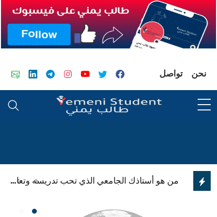
تخطى الى المحتوى
فيسبوك
تويتر
يوتيوب
انستجرام
تيليجرام
لينكدن
إيمي
نحن
تواصل
من هو أستاذك الجامعي الذي تحب تدريسه وتعامله؟