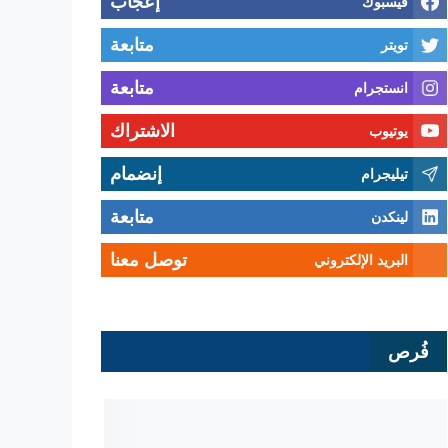
إعجاب
فيسبوك
متابعة
تويتر
متابعة
انستجرام
الاشتراك
يوتيوب
إنضمام
تيليجرام
متابعة
لينكدن
توصل معنا
البريد الإلكتروني
فُرص