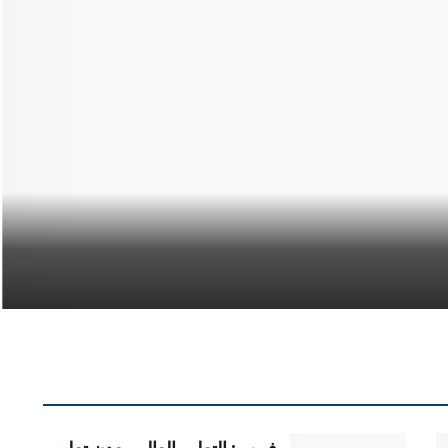
من
وت
?
مع