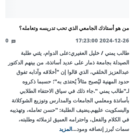
من هو أستاذك الجامعي الذي تحب تدريسه وتعامله؟
0
2024-12-26 17:23:00
طالب يمني / خليل العفيري:على الدوام، يثني طلبة
الصيدلة بجامعة ذمار على عديد أساتذة، من بينهم الدكتور
عبدالعزيز الخلقي، الذي قالوا إن "أخلاقه وآدابه تفوق
حدود المهنية ليُصبح مثالاً يُحتذى به"؛ حسبما ذكروه
لـ"طالب يمني ".جاء ذلك في سياق الاحتفاء الطلابي
بأساتذة ومعلمي الجامعات والمدارس وتوزيع الشوكلاتة
والبسكويت عليهم.يضيف الطلبة: "حسن تعامله، وتهذيبه
في الكلام والفعل، واحترامه العميق لزملائه وطلبته،
سمات تُبرز إنصافه ومود...
المزيد